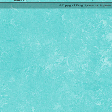
© Copyright & Design by
rerori.de
|
Impressu