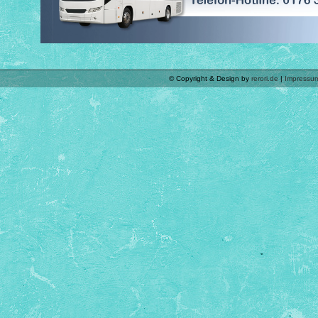
© Copyright & Design by
rerori.de
|
Impressu