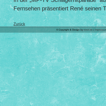
Fernsehen präsentiert René seinen Tit
Zurück
© Copyright & Design by
rerori.de
|
Impressu