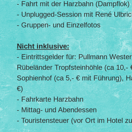
- Fahrt mit der Harzbahn (Dampflok)
- Unplugged-Session mit René Ulbric
- Gruppen- und Einzelfotos
Nicht inklusive:
- Eintrittsgelder für: Pullmann Wester
Rübeländer Tropfsteinhöhle (ca 10,-
Sophienhof (ca 5,- € mit Führung), H
€)
- Fahrkarte Harzbahn
- Mittag- und Abendessen
- Touristensteuer (vor Ort im Hotel z