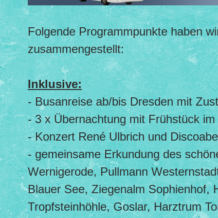
Folgende Programmpunkte haben wir
zusammengestellt:
Inklusive:
- Busanreise ab/bis Dresden mit Zust
- 3 x Übernachtung mit Frühstück im
- Konzert René Ulbrich und Discoab
- gemeinsame Erkundung des schöne
Wernigerode, Pullmann Westernstadt
Blauer See, Ziegenalm Sophienhof, 
Tropfsteinhöhle, Goslar, Harztrum To