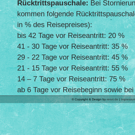
Rücktrittspauschale:
Bei Stornieru
kommen folgende Rücktrittspauschal
in % des Reisepreises):
bis 42 Tage vor Reiseantritt: 20 %
41 - 30 Tage vor Reiseantritt: 35 %
29 - 22 Tage vor Reiseantritt: 45 %
21 - 15 Tage vor Reiseantritt: 55 %
14 – 7 Tage vor Reiseantritt: 75 %
ab 6 Tage vor Reisebeginn sowie bei 
© Copyright & Design by
rerori.de
|
Impressu