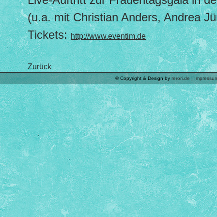
(u.a. mit Christian Anders, Andrea J
Tickets:
http://www.eventim.de
Zurück
© Copyright & Design by
rerori.de
|
Impressu