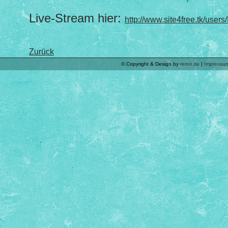
Live-Stream hier:
http://www.site4free.tk/users
Zurück
© Copyright & Design by
rerori.de
|
Impressu