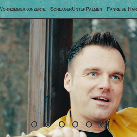
Wohnzimmerkonzerte
SchlagerUnterPalmen
Fanreise Har