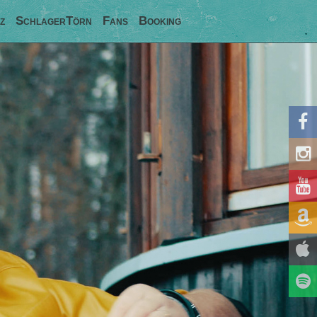
z
SchlagerTörn
Fans
Booking