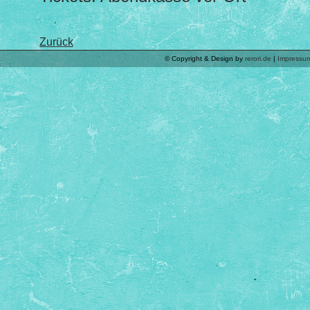
Zurück
© Copyright & Design by
rerori.de
|
Impressu