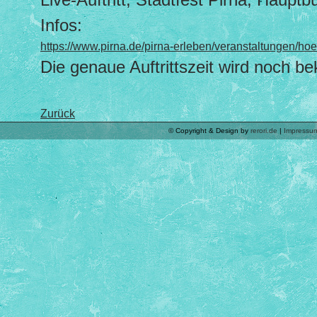
Infos:
https://www.pirna.de/pirna-erleben/veranstaltungen/hoe
Die genaue Auftrittszeit wird noch b
Zurück
© Copyright & Design by
rerori.de
|
Impressu