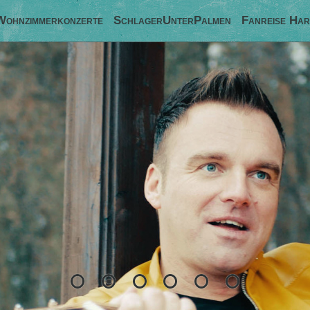
Wohnzimmerkonzerte
SchlagerUnterPalmen
Fanreise Har