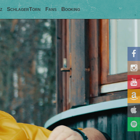
z
SchlagerTörn
Fans
Booking