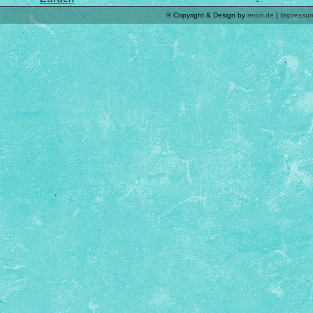
© Copyright & Design by
rerori.de
|
Impressu