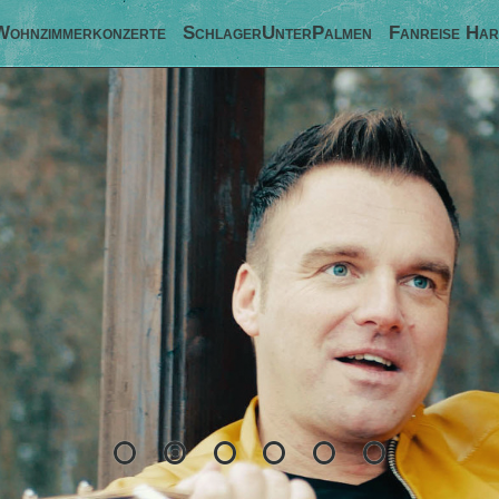
Wohnzimmerkonzerte
SchlagerUnterPalmen
Fanreise Har