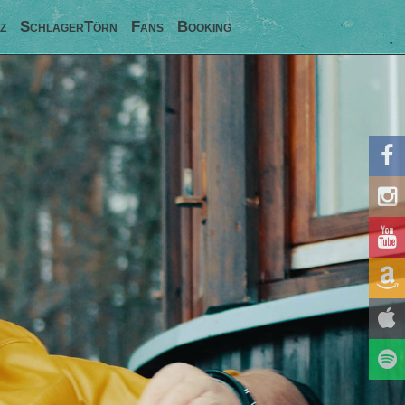
z
SchlagerTörn
Fans
Booking