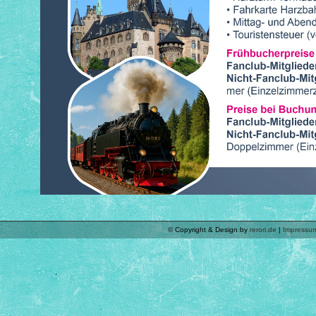
© Copyright & Design by
rerori.de
|
Impressu