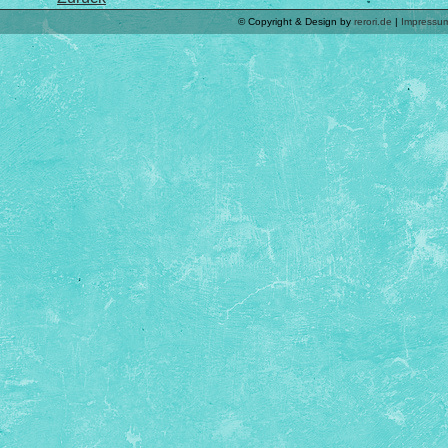
© Copyright & Design by
rerori.de
|
Impressu