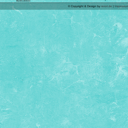
© Copyright & Design by
rerori.de
|
Impressu