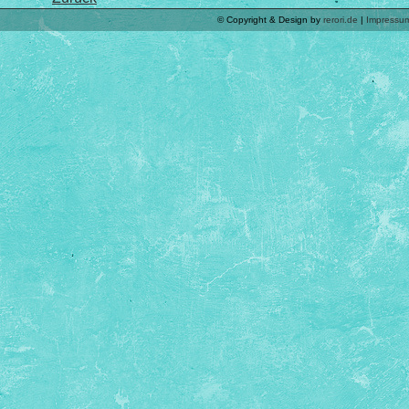
© Copyright & Design by
rerori.de
|
Impressu