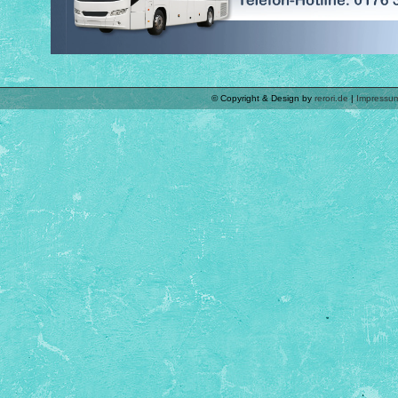
© Copyright & Design by
rerori.de
|
Impressu