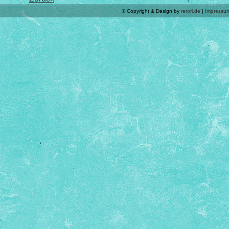
© Copyright & Design by
rerori.de
|
Impressu