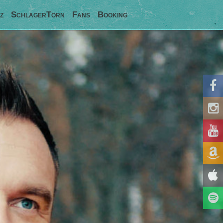
z
SchlagerTörn
Fans
Booking