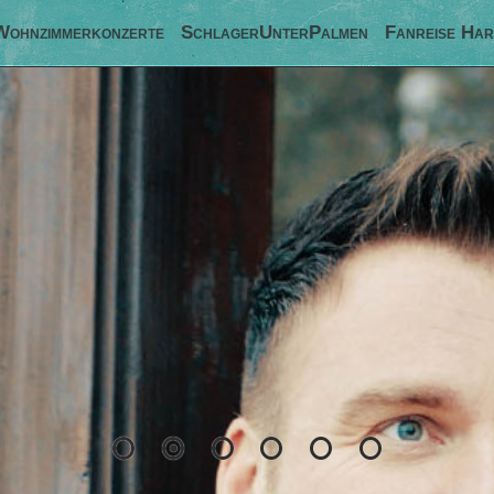
Wohnzimmerkonzerte
SchlagerUnterPalmen
Fanreise Har